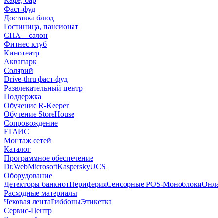
Кафе, бар
Фаст-фуд
Доставка блюд
Гостиница, пансионат
СПА – салон
Фитнес клуб
Кинотеатр
Аквапарк
Солярий
Drive-thru фаст-фуд
Развлекательный центр
Поддержка
Обучение R-Keeper
Обучение StoreHouse
Сопровождение
ЕГАИС
Монтаж сетей
Каталог
Программное обеспечение
Dr.Web
Microsoft
Kaspersky
UCS
Оборудование
Детекторы банкнот
Периферия
Сенсорные POS-Моноблоки
Онл
Расходные материалы
Чековая лента
Риббоны
Этикетка
Сервис-Центр