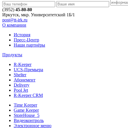
(3952)
45-80-80
Иркутск, мкр. Университетский 1Б/1
post@tt-irk.ru
О компании
История
Пресс-Центр
Наши партнёры
Продукты
R-Keeper
UCS-Премьера
Shelter
Абонемент
Delivery
Pool Jet
R-Keeper CRM
Time Keeper
Game Keeper
StoreHouse_5
Видеоконтроль
Электронное меню