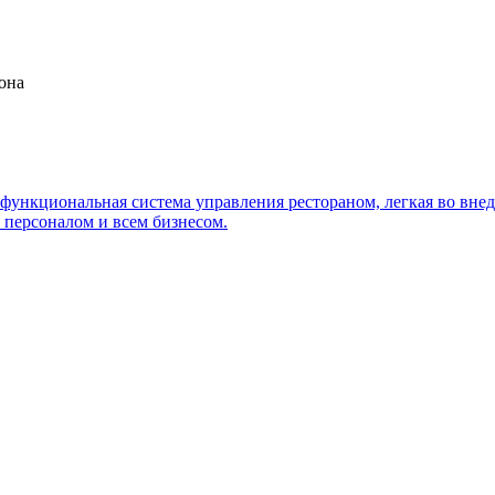
она
офункциональная система управления рестораном, легкая во вне
 персоналом и всем бизнесом.