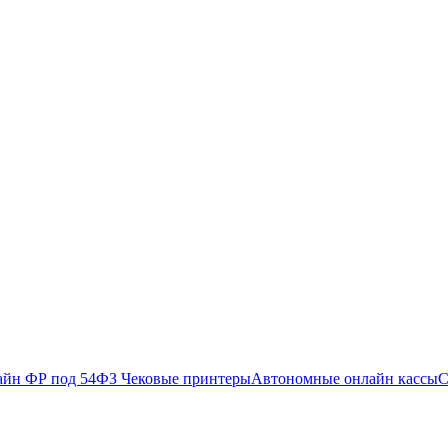
айн ФР под 54ФЗ
Чековые принтеры
Автономные онлайн кассы
С