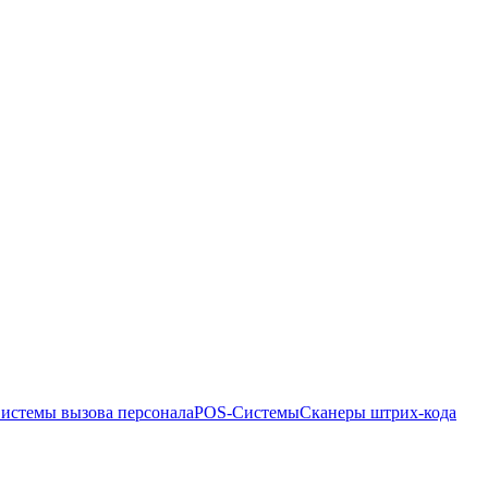
истемы вызова персонала
POS-Системы
Сканеры штрих-кода