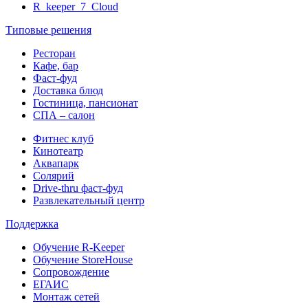
R_keeper_7_Cloud
Типовые решения
Ресторан
Кафе, бар
Фаст-фуд
Доставка блюд
Гостиница, пансионат
СПА – салон
Фитнес клуб
Кинотеатр
Аквапарк
Солярий
Drive-thru фаст-фуд
Развлекательный центр
Поддержка
Обучение R-Keeper
Обучение StoreHouse
Сопровождение
ЕГАИС
Монтаж сетей