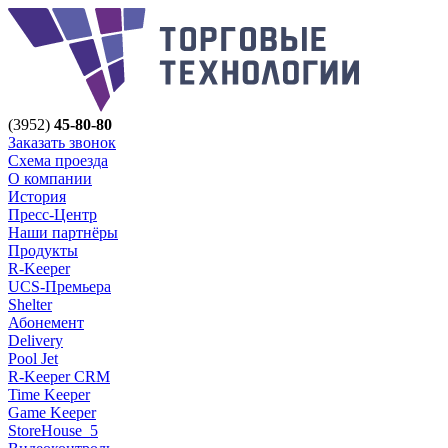
(3952)
45-80-80
Заказать звонок
Схема проезда
О компании
История
Пресс-Центр
Наши партнёры
Продукты
R-Keeper
UCS-Премьера
Shelter
Абонемент
Delivery
Pool Jet
R-Keeper CRM
Time Keeper
Game Keeper
StoreHouse_5