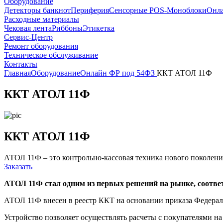
Оборудование
Детекторы банкнот
Периферия
Сенсорные POS-Моноблоки
Онл
Расходные материалы
Чековая лента
Риббоны
Этикетка
Сервис-Центр
Ремонт оборудования
Техническое обслуживание
Контакты
Главная
Оборудование
Онлайн ФР под 54ФЗ
ККТ АТОЛ 11Ф
ККТ АТОЛ 11Ф
ККТ АТОЛ 11Ф
АТОЛ 11Ф – это контрольно-кассовая техника нового поколения
Заказать
АТОЛ 11Ф стал одним из первых решений на рынке, соотв
АТОЛ 11Ф внесен в реестр ККТ на основании приказа Федерал
Устройство позволяет осуществлять расчеты с покупателями н