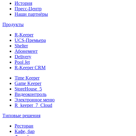
История
Пресс-Центр
Наши партнёры
Продукты
R-Keeper
UCS-Премьера
Shelter
Абонемент
Delivery
Pool Jet
R-Keeper CRM
Time Keeper
Game Keeper
StoreHouse_5
Видеоконтроль
Электронное меню
R_keeper_7_Cloud
Типовые решения
Ресторан
Кафе, бар