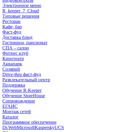
Видеоконтроль
Электронное меню
R_keeper_7_Cloud
Типовые решения
Ресторан
Кафе, бар
Фаст-фуд
Доставка блюд
Гостиница, пансионат
СПА – салон
Фитнес клуб
Кинотеатр
Аквапарк
Солярий
Drive-thru фаст-фуд
Развлекательный центр
Поддержка
Обучение R-Keeper
Обучение StoreHouse
Сопровождение
ЕГАИС
Монтаж сетей
Каталог
Программное обеспечение
Dr.Web
Microsoft
Kaspersky
UCS