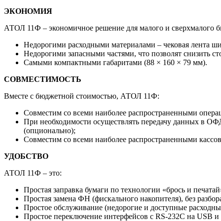
ЭКОНОМИЯ
АТОЛ 11Ф – экономичное решение для малого и сверхмалого би
Недорогими расходными материалами – чековая лента шир
Недорогими запасными частями, что позволят снизить ст
Самыми компактными габаритами (88 × 160 × 79 мм).
СОВМЕСТИМОСТЬ
Вместе с бюджетной стоимостью, АТОЛ 11Ф:
Совместим со всеми наиболее распространенными операц
При необходимости осуществлять передачу данных в ОФ
(опционально);
Совместим со всеми наиболее распространенными кассо
УДОБСТВО
АТОЛ 11Ф – это:
Простая заправка бумаги по технологии «брось и печатай
Простая замена ФН (фискального накопителя), без разбор
Простое обслуживание (недорогие и доступные расходны
Простое переключение интерфейсов c RS-232C на USB и 