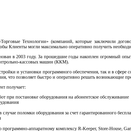
«Торговые Технологии» (компаний, которые заключили догов
тобы Клиенты могли максимально оперативно получить необход
ован в 2003 году. За прошедшие годы накоплен огромный опыт
онтрольно-кассовых машин (ККМ).
настройки и установки программного обеспечения, так и в сфер
ния, что позволяет быстро и оперативно решать возникающие пр
нт получает:
от при постановке оборудования на абонентское обслуживание
рудования
 случае поломки оборудования за счет гарантированного бесп
я
о программно-аппаратному комплексу R-Keeper, Store-House, 