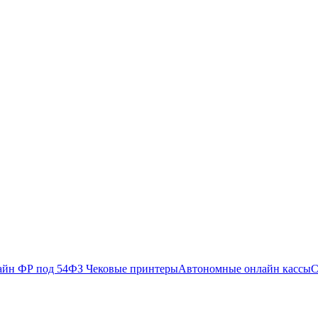
айн ФР под 54ФЗ
Чековые принтеры
Автономные онлайн кассы
С